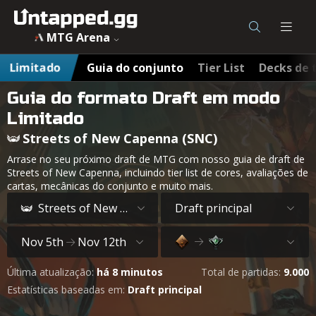
MTG Arena
Limitado
Guia do conjunto
Tier List
Decks de 
Guia do formato Draft em modo
Limitado
Streets of New Capenna (SNC)
Arrase no seu próximo draft de MTG com nosso guia de draft de
Streets of New Capenna, incluindo tier list de cores, avaliações de
cartas, mecânicas do conjunto e muito mais.
Streets of New Capenna
Draft principal
Nov 5th
Nov 12th
Última atualização:
há 8 minutos
Total de partidas:
9.000
Estatísticas baseadas em:
Draft principal