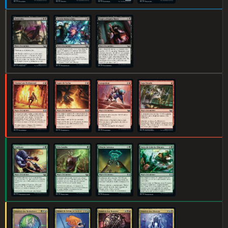
Homicídio
Acordo Malsucedido
Fingir a Própria Morte
Chamar um Profissional
Sopro de Tocha
Antagonizar
Fuga Ousada
Pugilismo
Pela Família
Libação Luxuosa
Surra do Leão de Chácara
Amuleto dos Mediadores
Animais de Estimação Exóticos
Amuleto dos Maestros
Amuleto dos Obscura