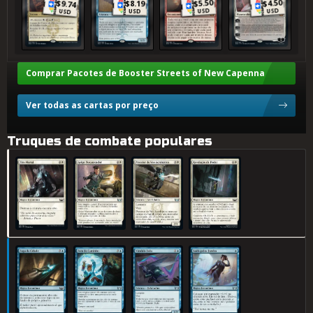
5.50
4.50
$
$
8.19
$
$
9.74
USD
USD
USD
USD
Comprar Pacotes de Booster Streets of New Capenna
Ver todas as cartas por preço
Truques de combate populares
Tiro Mortal
Golpe Nocauteador
Protetor do Voo Acrobático
Revelação de Poder
Fuga da Cidade
Fora do Caminho
Vândalo Fada
Saída pelos Fundos