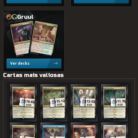
Gruul
Rhox da Segurança
Pacote de Estímulo
Ver decks
Cartas mais valiosas
Saguão de Xander
Jardim de Jetmir
Quartel-general de Spara
Torre de Raffine
15.12
$
11.70
$
16.63
13.02
$
$
USD
USD
USD
USD
Campo de Provas de Ziatora
Picotador de Livros-caixa
Bombardeio Arcano
Elspeth Resplandecente