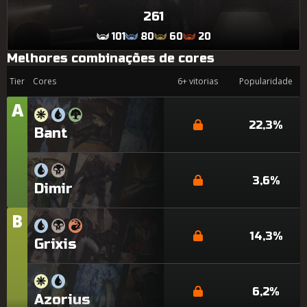
261
101
80
60
20
Melhores combinações de cores
Tier
Cores
6+ vitorias
Popularidade
A
Tier
22,3%
Bant
3,6%
Dimir
B
Tier
14,3%
Grixis
6,2%
Azorius