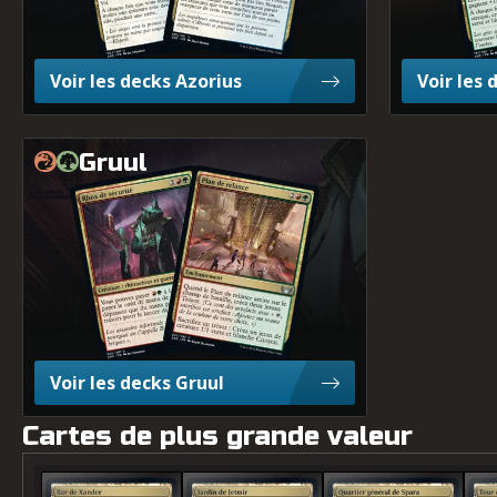
Naya
Jund
Voir les decks Azorius
Voir les 
4 couleurs
Gruul
Plan de relance
Rhox de sécurité
Gruul
Faible volume de parties
?
Tier
4 couleurs
Voir les decks Gruul
4 couleurs
Cartes de plus grande valeur
4 couleurs
Bar de Xander
Jardin de Jetmir
Quartier général de Spara
Tour