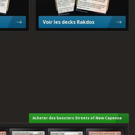
Voir les decks Rakdos
Acheter des boosters Streets of New Capenna
érique
Elspeth resplendissante
Fontaine à halo
Casseuse de figure professionnelle