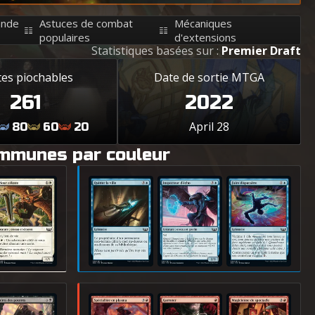
ande
Astuces de combat
Mécaniques
populaires
d'extensions
Statistiques basées sur :
Premier Draft
tes piochables
Date de sortie MTGA
261
2022
April 28
80
60
20
ommunes par couleur
rieur céleste
Quitter la ville
Inspecteur d'écho
Faire disparaître
bires des poutres
Spécialiste en plasma
Garroter
Magicienne de spectacle