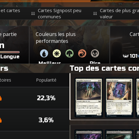
 et cartes
Cartes Signpost peu
Cartes de plus gr
communes
valeur
 partie
Couleurs les plus
Car
performantes
n
101
Longue
Meilleur
Pire
urs
Top des cartes c
toires
Popularité
Brigadier inspirateur
Faveur de sûreté
C
22,3%
3,6%
Extraction de la vérité
Déterrer le cadavre
S