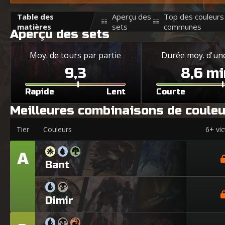
Table des
Aperçu des
Top des couleurs
matières
sets
communes
Aperçu des sets
Moy. de tours par partie
Durée moy. d'une
9,3
8,6 mi
Rapide
Lent
Courte
Meilleures combinaisons de coule
Tier
Couleurs
6+ vic
A
Tier
Bant
Dimir
Tier