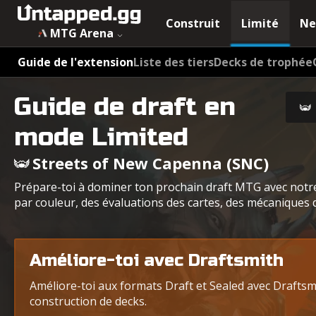
Guide de draft et des archétypes de Streets of New Capen
Construit
Limité
Ne
MTG Arena
Guide de l'extension
Liste des tiers
Decks de trophée
Guide de draft en
mode Limited
Streets of New Capenna (SNC)
Prépare-toi à dominer ton prochain draft MTG avec notr
par couleur, des évaluations des cartes, des mécaniques d
Améliore-toi avec Draftsmith
Améliore-toi aux formats Draft et Sealed avec Draftsmit
construction de decks.