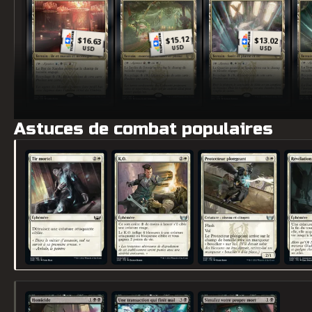
15.12
$
$
16.63
13.02
$
USD
USD
USD
Astuces de combat populaires
Tir mortel
K.O.
Protecteur plongeant
Révéla
Homicide
Une transaction qui finit mal
Simulez votre propre mort