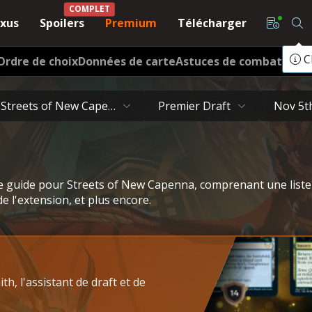
na (SNC) dans MTG
COMPLET
xus
Spoilers
Premium
Télécharger
C
Ordre de choix
Données de carte
Astuces de combat
Draf
Streets of New Capenna
Premier Draft
Nov 5t
e guide pour Streets of New Capenna, comprenant une liste 
e l'extension, et plus encore.
h, l'assistant de draft et de