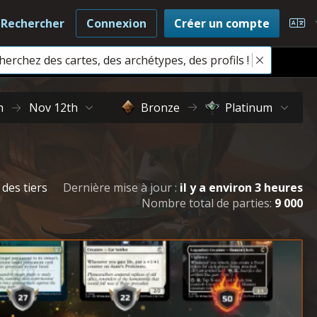
Rechercher
Connexion
Créer un compte
Cho
herchez des cartes, des archétypes, des profils !
tsmith
h
Nov 12th
Bronze
Platinum
des tiers
Dernière mise à jour :
il y a environ 3 heures
Nombre total de parties:
9 000