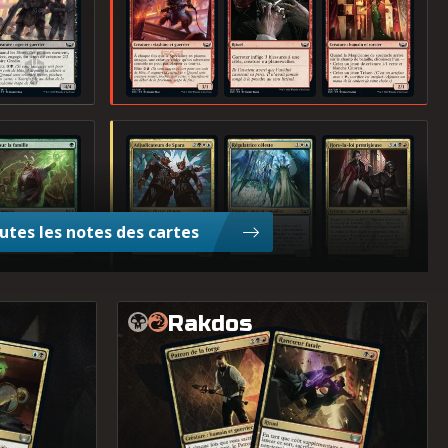
our la famille
Adjudicateurs de Spara
Régulatrice céleste
Hors-la-loi prestigieuse
outes les notes des cartes
Rakdos
ouillée
Rancœur fatale
Patron de la forge