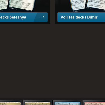
8,0%
decks Selesnya
Voir les decks Dimir
1,6%
1,6%
1,2%
1,1%
0,8%
 de Raffine
Salle de recrutement de Ziatora
Déchiqueteur de registres
Bombardement ésot