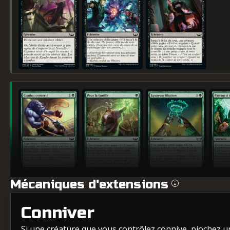
Combat concerté
Pour la famille
Luxueuse libation
Passage
Mécaniques d'extensions
Conniver
Si une créature que vous contrôlez connive, piochez un