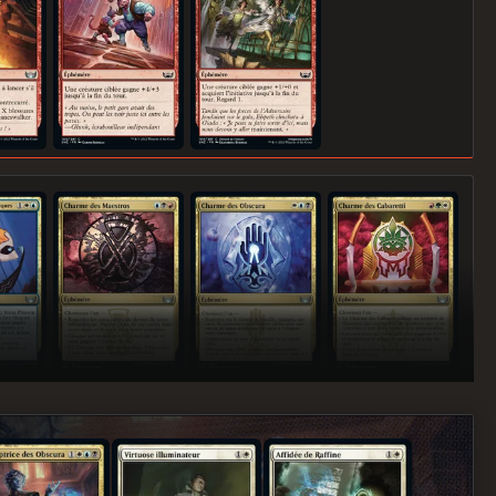
pagnie exotiques
Charme des Maestros
Charme des Obscura
Charme des Cabaretti
ceptrice des Obscura
Virtuose illuminateur
Affidée de Raffine