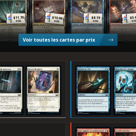
5.
$
11.70
$
$
10.06
$
8.19
US
USD
USD
USD
Voir toutes les cartes par prix
tion de puissance
Faveur de sûreté
Quitter la ville
Hors de mon c
Faire appel à un professionnel
Souffle torchère