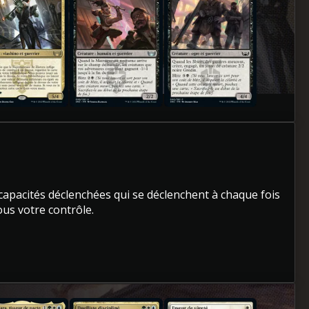
 capacités déclenchées qui se déclenchent à chaque fois
ous votre contrôle.
 Spara, tisseur de pacte
Duelliste discipliné
Faveur de sûreté