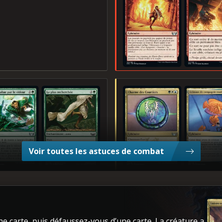
 à tabac par le videur
La plus recherchée
Charme des Courtiers
Animaux de com
Voir toutes les astuces de combat
Inter
e carte, puis défaussez-vous d’une carte. La créature a