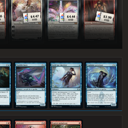
65
4.47
$
$
$
4.44
3.99
D
USD
USD
USD
hemin
Vandale færie
Sortir par derrière
Espionne psionique
Asticoter
Évasion audacieuse