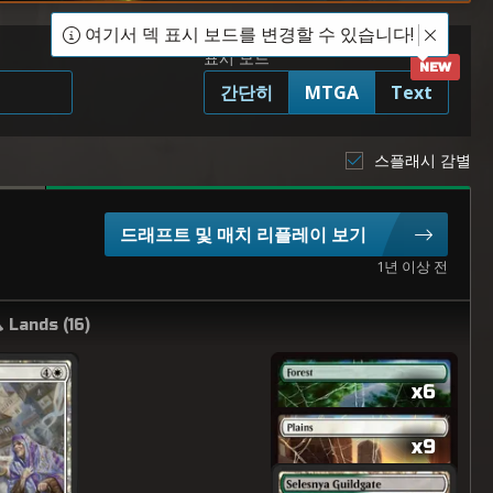
여기서 덱 표시 보드를 변경할 수 있습니다!
표시 모드
간단히
MTGA
Text
스플래시 감별
드래프트 및 매치 리플레이 보기
1년 이상 전
Lands (
16
)
x6
x9