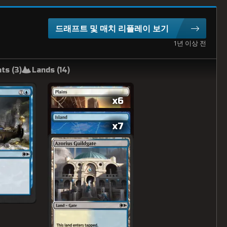
드래프트 및 매치 리플레이 보기
1년 이상 전
ts (
3
)
Lands (
14
)
x6
x7