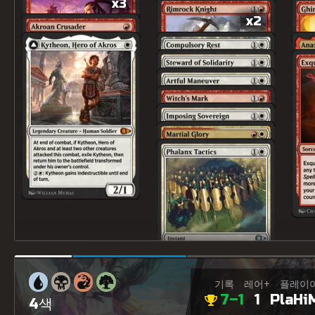
x3
x2
기록
레어+
플레이
7–1
1
PlaHi
4색