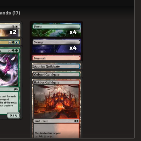
ands (
17
)
x2
x4
x4