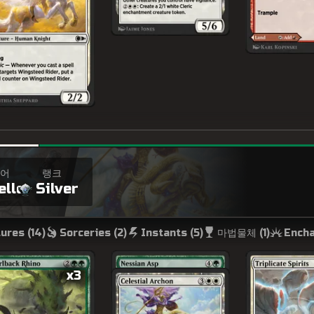
어
랭크
ello
Silver
마법물체 (
1
)
ures (
14
)
Sorceries (
2
)
Instants (
5
)
Encha
x3