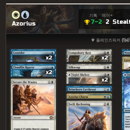
기록
레어+
7–2
2
Steal
Azorius
플레인즈워커 (
1
)
x2
x2
x2
x2