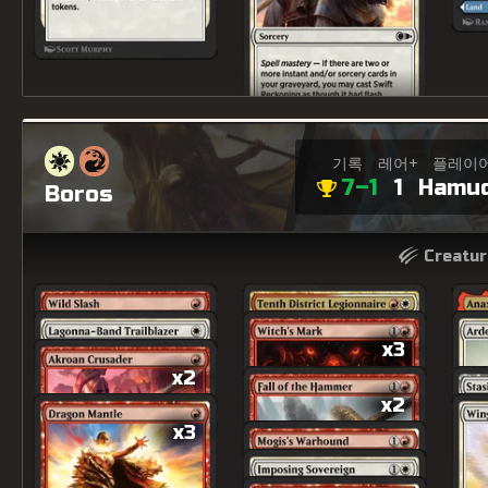
기록
레어+
플레이
7–1
1
Hamu
Boros
Creatur
x3
x2
x2
x3