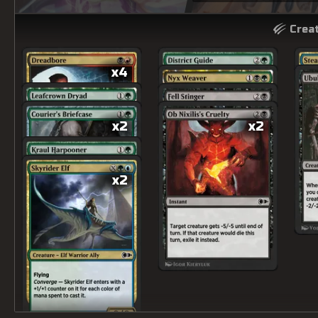
Creat
x4
x2
x2
x2