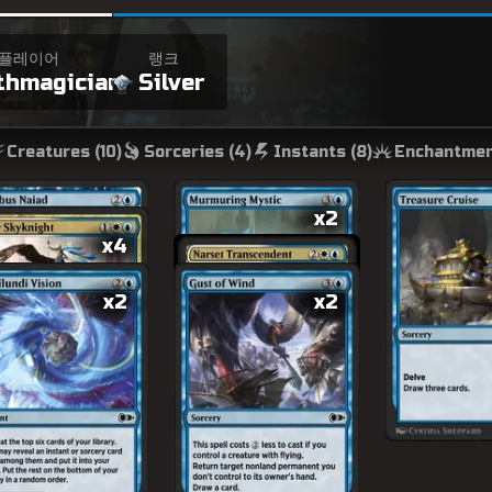
플레이어
랭크
thmagician
Silver
Creatures (
10
)
Sorceries (
4
)
Instants (
8
)
Enchantmen
x2
x4
x2
x2