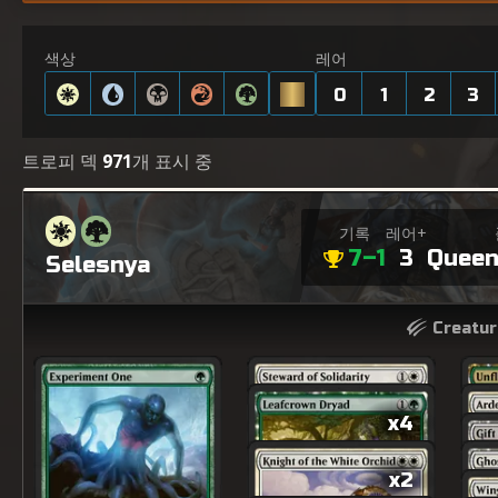
색상
레어
0
1
2
3
트로피 덱
971
개 표시 중
기록
레어+
7–1
3
Queen
Selesnya
Creatur
x4
x2