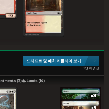
드래프트 및 매치 리플레이 보기
1년 이상 전
ntments (
3
)
Lands (
14
)
x8
x5