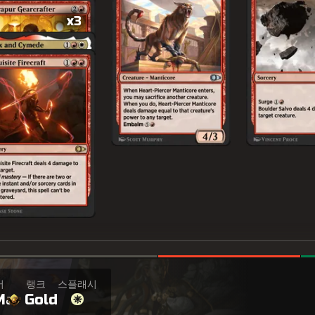
x3
어
랭크
스플래시
Ma
Gold