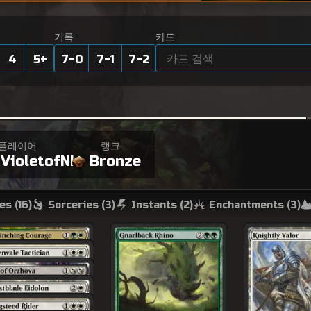
기록
카드
4
5
+
7-0
7-1
7-2
플레이어
랭크
VioletofNL
Bronze
es (
16
)
Sorceries (
3
)
Instants (
2
)
Enchantments (
3
)