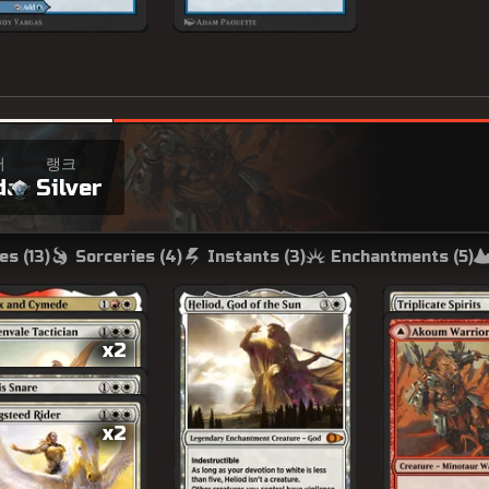
어
랭크
da
Silver
es (
13
)
Sorceries (
4
)
Instants (
3
)
Enchantments (
5
)
x2
x2