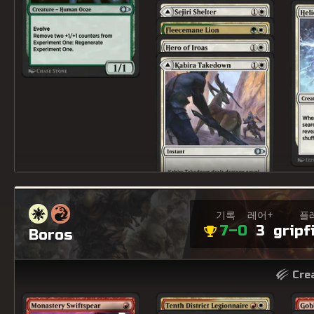
기록
레어+
플
7–0
3
gripf
Boros
x3
Crea