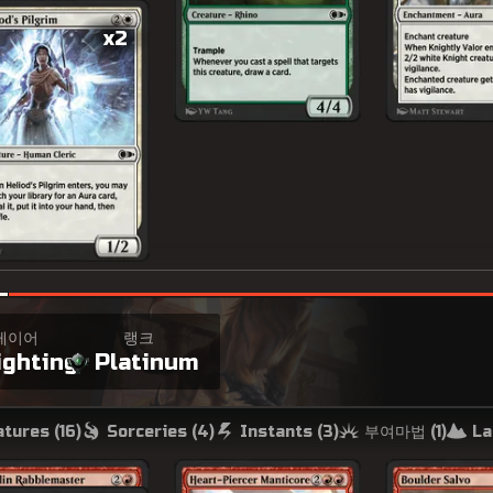
x2
레이어
랭크
ighting
Platinum
부여마법 (
1
)
tures (
16
)
Sorceries (
4
)
Instants (
3
)
La