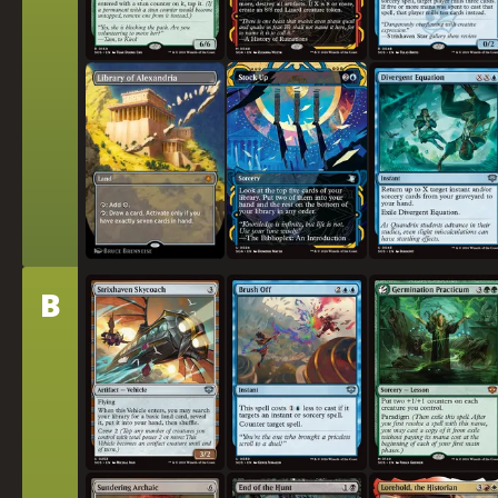
알렉산드리아 도서관
물자 비축
발산 방정식
티
B
스트릭스헤이븐 하늘마차
털어내기
발아 실습
어
분쇄하는 고대인
사냥의 끝
역사가, 로어홀드