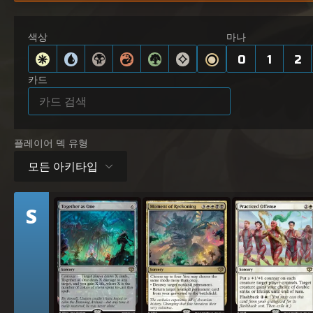
색상
마나
0
1
2
카드
플레이어 덱 유형
모든 아키타입
티
S
하나가 되어
정산의 순간
실천한 범죄
어