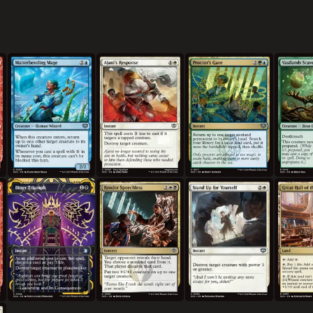
물질조작 마도사
아자니의 응답
감독관의 주시
광활지 청
쓰라린 승리
아무 말 못하게 만들기
주장을 펼쳐라
비블리오플