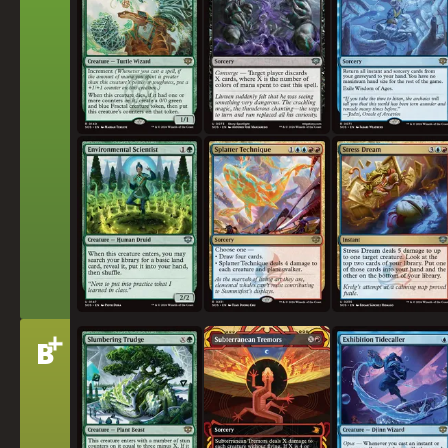
환경 과학자
물보라 기술
스트레스성 꿈
+
티
B
잠자는 트러지
지하의 진동
전시회 파도소환사
어