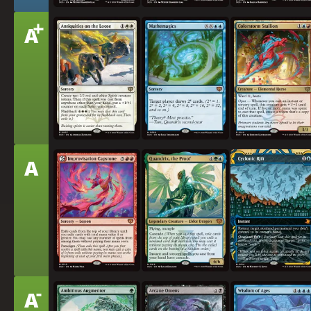
+
티
A
도망친 유물들
수마법학
색 폭풍 종마
어
티
A
즉흥 연주의 절정
증명, 콴드릭스
회오리 균열
어
-
티
A
야심찬 증강자
비전 징조
시대의 지혜
어