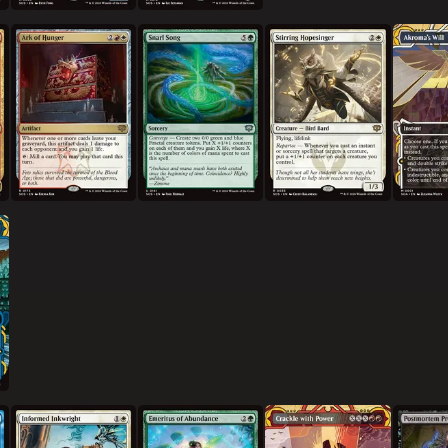
기아의 방주
얽힘의 노래
감동시키는 희망노래꾼
아크로마의
정통한 잉크장인
풍요의 명예 교수
파지직거리는 힘
부검 교수