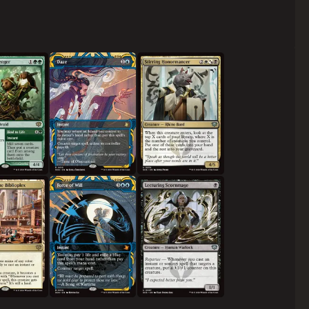
소부
현혹
감동시키는 명예술사
렉스의 대전당
의지의 힘
강의하는 멸시마도사