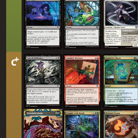
최후의 호흡
해부 실습
깃펜검 수상자
+
티
C
광휘의 대가
확연한 조롱
콴드릭스 부적
어
경멸의 일격
죽음과의 싸움
프리즈마리 부적