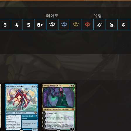
레어도
유형
3
4
5
6
+
관념화의 명예 교수
델리안 펠 교수