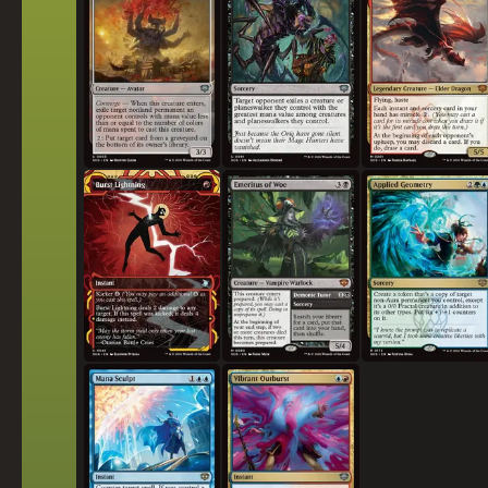
폭발 벼락
비애의 명예 교수
응용 기하학
마나 조각
활기찬 폭발