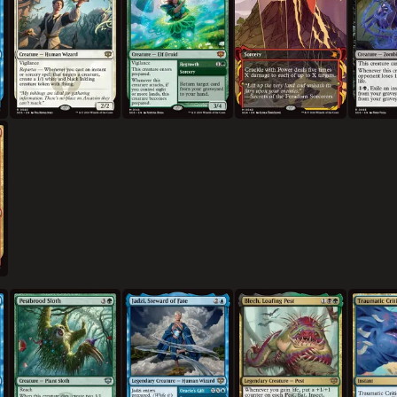
해충무리 나무늘보
운명의 관리인, 자드지
빈둥거리는 해충, 블레치
충격을 남