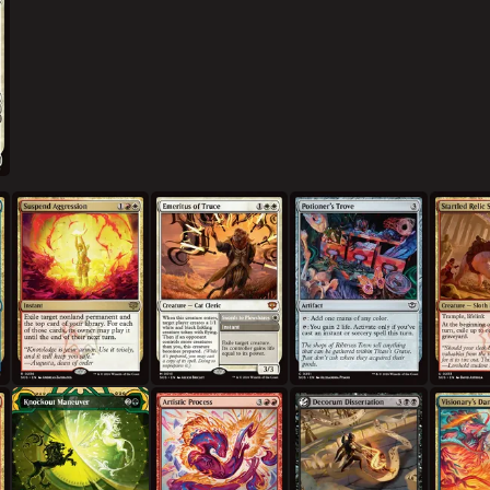
공격성 유예
휴전의 명예 교수
물약제조사의 수집물
깜짝 놀란
결정적 움직임
예술적 과정
예절 논문
공상가의 