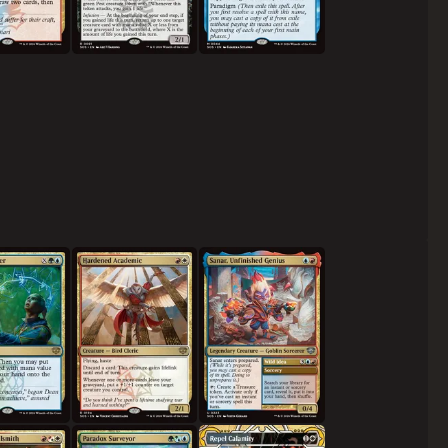
질로
무정한 대학교수
미완성인 천재, 사나르
루마리제작자
역설 측량자
대재앙 격퇴