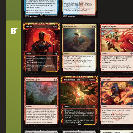
-
티
B
마멸
과거 추적
비현실적인 농담
어
고대인의 고뇌
형제애의 끝
고서 폭파