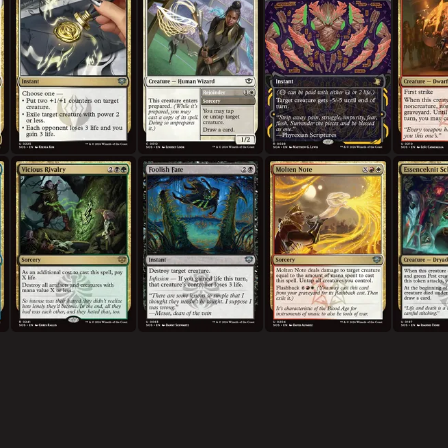
악랄한 경쟁
어리석은 운명
녹아내린 노트
정수엮기 