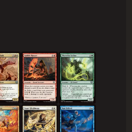
 유물 늘보
자갈 각성자
가시주먹 타격꾼
춤
열정적인 상형문마도사
뒤쳐지다