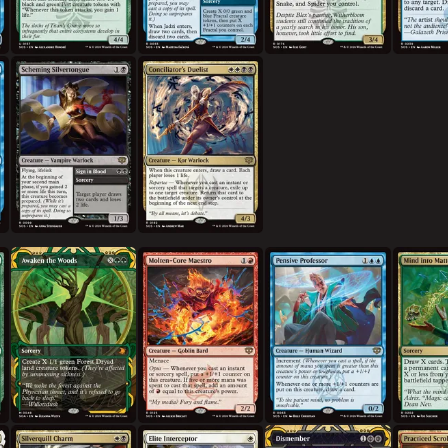
음모를 꾸미는 은빛혓바닥
회유자의 결투사
숲 깨우기
녹은 핵의 거장
생각에 잠긴 교수
정신을 물
실버퀼 부적
정예 요격자
사지절단
숙련된 두