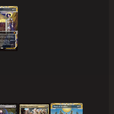
 의지
꾸짖는 행정관
떠나보내는 바람