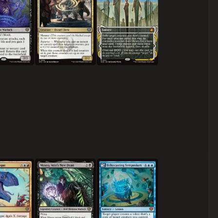
기는 비평
혈관대학의 새 학장, 모서
메아리발동 토론회