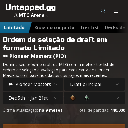
MTG Arena
Limitado
Guia do conjunto
Tier List
Decks de 
Ordem de seleção de draft em
formato Limitado
Pioneer Masters (PIO)
Domine seu próximo draft de MTG com a melhor tier list de
ordem de seleção e avaliação para cada carta de Pioneer
Masters, com base nos dados dos jogos mais recentes.
Pioneer Masters
Draft principal
Dec 5th
Jan 21st
Última atualização:
há 9 meses
Total de partidas:
440.000