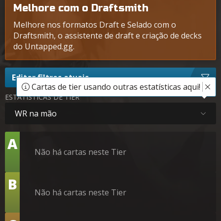
Melhore com o Draftsmith
Melhore nos formatos Draft e Selado com o
Draftsmith, o assistente de draft e criação de decks
do Untapped.gg.
Editar filtros atuais
Cartas de tier usando outras estatísticas aqui!
ESTATÍSTICAS DE TIER
WR na mão
Tier
A
Não há cartas neste Tier
Tier
B
Não há cartas neste Tier
Tier