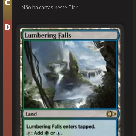
C
Não há cartas neste Tier
Tier
D
Quedas Estrondosas