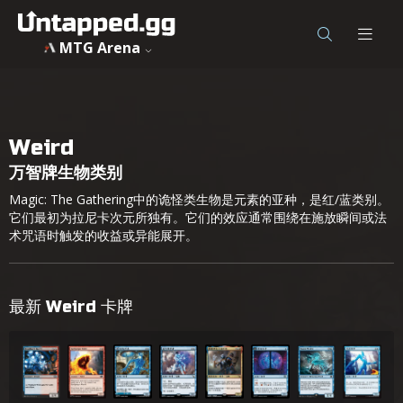
MTG Arena
Weird
万智牌生物类别
Magic: The Gathering中的诡怪类生物是元素的亚种，是红/蓝类别。
它们最初为拉尼卡次元所独有。它们的效应通常围绕在施放瞬间或法
术咒语时触发的收益或异能展开。
最新 Weird 卡牌
Frostburn Weird
咒润怪奇
流电样本
蒸气核学者
重铸研究员梅列克
遭囚怪奇 // 完化成体
水诡
咒返怪奇