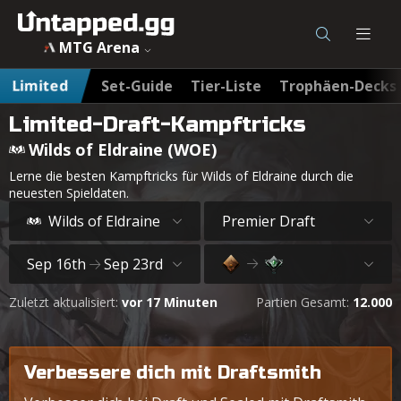
MTG Wilds of Eldraine (WOE) Draft-Kampftricks - Untapped
MTG Arena
Limited
Set-Guide
Tier-Liste
Trophäen-Decks
Limited-Draft-Kampftricks
Wilds of Eldraine (WOE)
Lerne die besten Kampftricks für Wilds of Eldraine durch die
neuesten Spieldaten.
Wilds of Eldraine
Premier Draft
Sep 16th
Sep 23rd
Zuletzt aktualisiert:
vor 17 Minuten
Partien Gesamt:
12.000
Verbessere dich mit Draftsmith