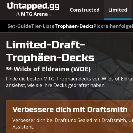
MTG Wilds of Eldraine (WOE) Draft Trophäen-Decks - Unta
Constructed
Limited
MTG Arena
Set-Guide
Tier-Liste
Trophäen-Decks
Pickreihenfolge
Limited-Draft-
Trophäen-Decks
Wilds of Eldraine (WOE)
Finde die besten MTG-Trophäendecks von Wilds of Eldrai
ansiehst, wie sie ihre Decks gedraftet haben.
Verbessere dich mit Draftsmith
Verbesser dich bei Draft und Sealed mit Draftsmith, 
Assistent.