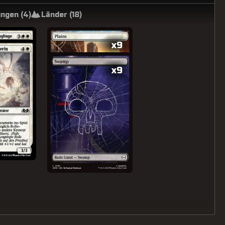
ngen (
4
)
Länder (
18
)
x9
x9