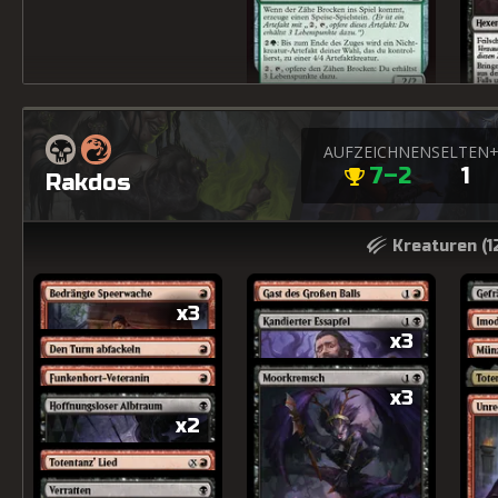
AUFZEICHNEN
SELTEN
7–2
1
Rakdos
Kreaturen (
1
x3
x3
x3
x2