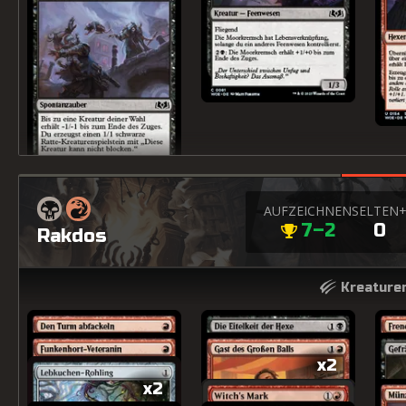
AUFZEICHNEN
SELTEN
7–2
0
Rakdos
Kreaturen
x2
x2