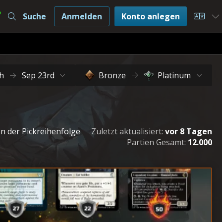
Suche
Anmelden
Konto anlegen
Choos
h
Sep 23rd
Bronze
Platinum
n der Pickreihenfolge
Zuletzt aktualisiert:
vor 8 Tagen
Partien Gesamt:
12.000