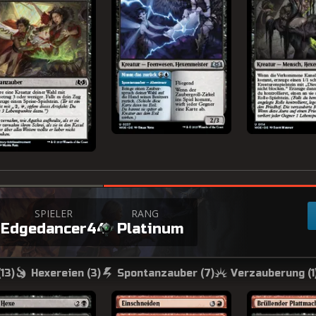
+
SPIELER
RANG
Edgedancer44
Platinum
(
13
)
Hexereien (
3
)
Spontanzauber (
7
)
Verzauberung (
1