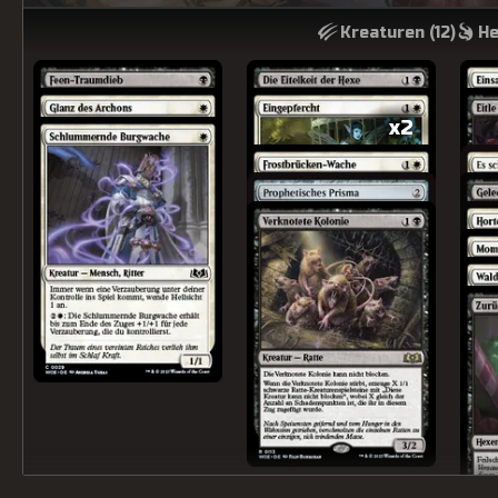
Kreaturen (
12
)
He
x2