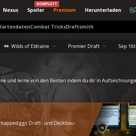
pped.gg
KOMPLETT
Nexus
Spoiler
Premium
Herunterladen
Kartendaten
Combat Tricks
Draftsmith
Wilds of Eldraine
Premier Draft
Sep 16t
ne und lerne von den Besten indem du dir in Aufzeichnunge
Untapped.ggs Draft- und Deckbau-