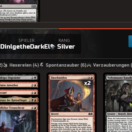
+
SPIELER
RANG
DinlgetheDarkElf
Silver
2
)
Hexereien (
4
)
Spontanzauber (
6
)
Verzauberungen (
x2