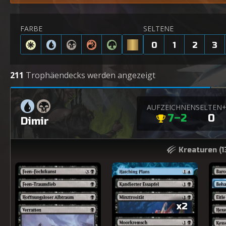
FARBE
SELTENE
0
1
2
3
211
Trophäendecks werden angezeigt
AUFZEICHNEN
SELTEN
7–2
0
Dimir
Kreaturen (
1
x2