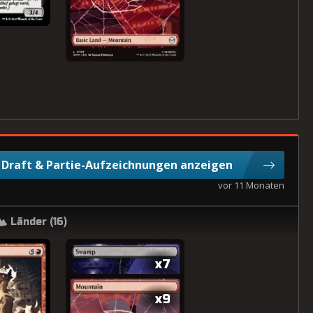
Draft & Partie-Aufzeichnungen anzeigen
vor 11 Monaten
Länder (
16
)
x7
x9