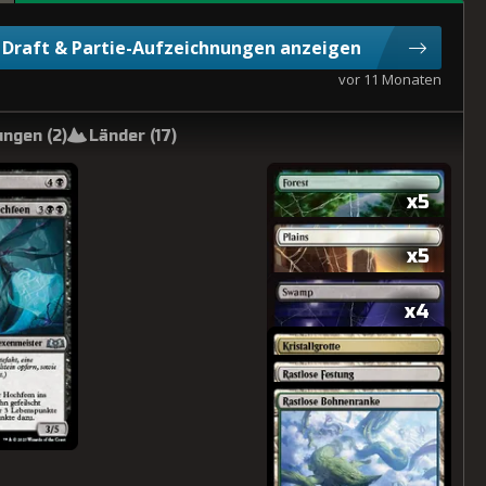
Draft & Partie-Aufzeichnungen anzeigen
vor 11 Monaten
ngen (
2
)
Länder (
17
)
x5
x5
x4