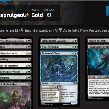
+
SPIELER
RANG
SPLASH
sprulgeola
Gold
xereien (
3
)
Spontanzauber (
4
)
Artefakt (
1
)
Verzauberu