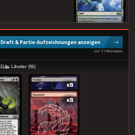
Draft & Partie-Aufzeichnungen anzeigen
vor 11 Monaten
2
)
Länder (
16
)
x8
x8