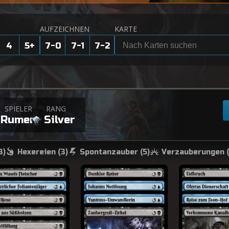
AUFZEICHNEN
KARTE
4
5
+
7-0
7-1
7-2
+
SPIELER
RANG
Rumen
Silver
3
)
Hexereien (
3
)
Spontanzauber (
5
)
Verzauberungen (