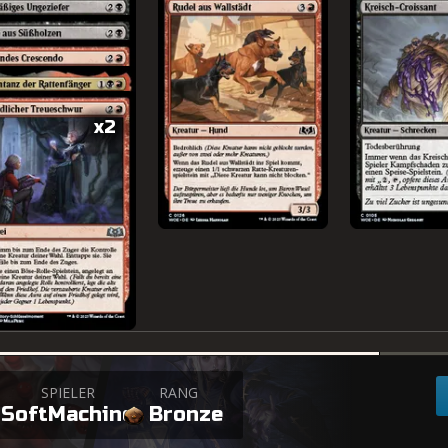
x2
+
SPIELER
RANG
SoftMachine
Bronze