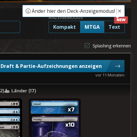
Änder hier den Deck-Anzeigemodus!
ANZEIGEMODUS
Kompakt
MTGA
Text
Splashing erkennen
Draft & Partie-Aufzeichnungen anzeigen
vor 11 Monaten
2
)
Länder (
17
)
x7
x10