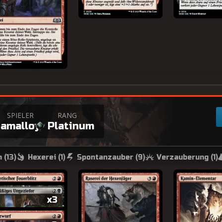
+
SPIELER
RANG
amalloy
Platinum
 (
13
)
Hexerei (
1
)
Spontanzauber (
9
)
Verzauberung (
1
)
x3