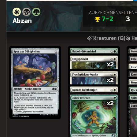
AUFZEICHNEN
SELTEN
7–2
3
Abzan
Kreaturen (
13
)
He
x2
x2
x2