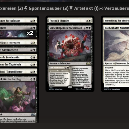
xereien (
2
)
Spontanzauber (
3
)
Artefakt (
1
)
Verzauberu
x2