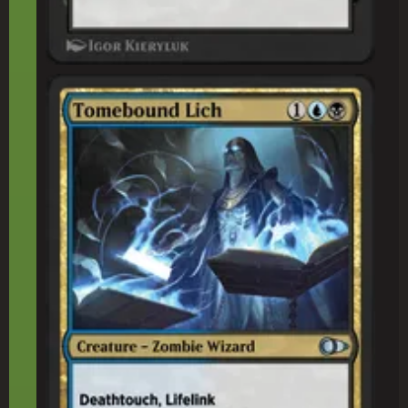
秘(ひ)本(ほん)綴(と)じのリッチ