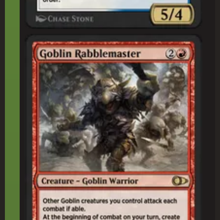
ゴブリンの熟(じゅく)練(れん)扇(せん)動(どう)者(しゃ)