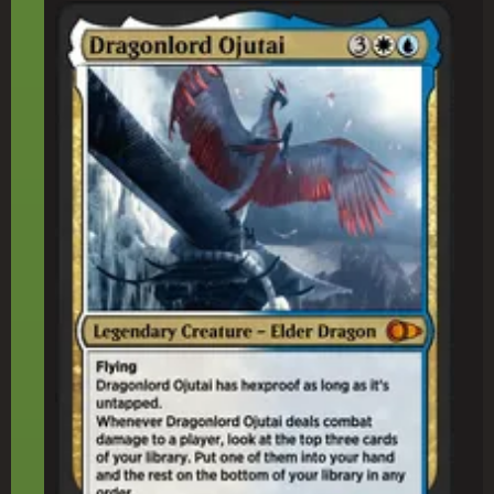
龍(りゅう)王(おう)オジュタイ