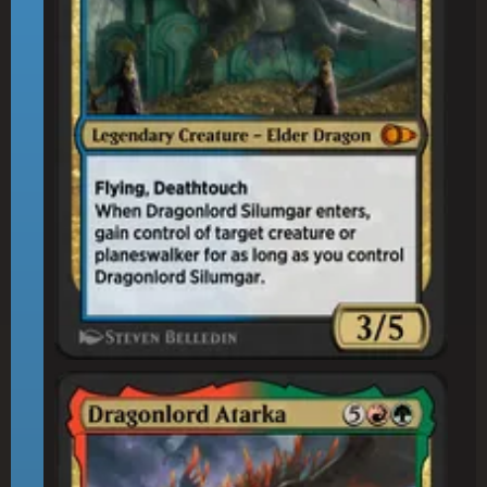
龍(りゅう)王(おう)アタルカ