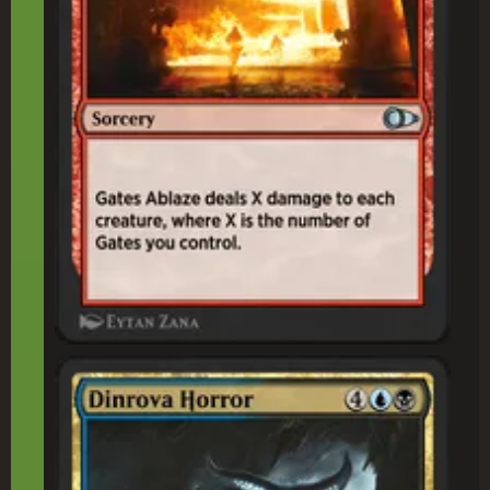
ディンローヴァの恐(きょう)怖(ふ)