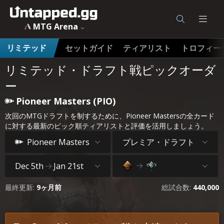
MTG Arena
セットガイド
ティアリスト
トロフィー
リミテッド
リミテッド・ドラフト戦ピックオーダ
ー
Pioneer Masters (PIO)
次回のMTGドラフトを制するために、Pioneer Mastersの全カード
に対する最新のピック順ティアリストと評価を活用しましょう。
プレミア・ドラフト
Pioneer Masters
Dec 5th
Jan 21st
最終更新:
9ヶ月前
総試合数:
440,000