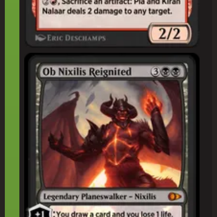
灯(ひ)の再(さい)覚(かく)醒(せい)、オブ・ニクシリス