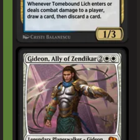
ゼンディカーの同(どう)盟(めい)者(しゃ)、ギデオン