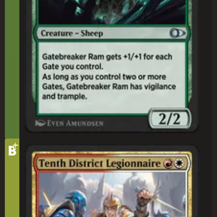
+
テ
B
ィ
第(だい)10管(かん)区(く)の軍(ぐん)団(だん)兵(へい)
ア