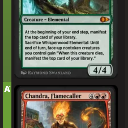
-
テ
A
ィ
炎(ほのお)呼(よ)び、チャンドラ
ア