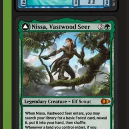
巨(きょ)森(しん)の予(よ)見(けん)者(しゃ)、ニッサ