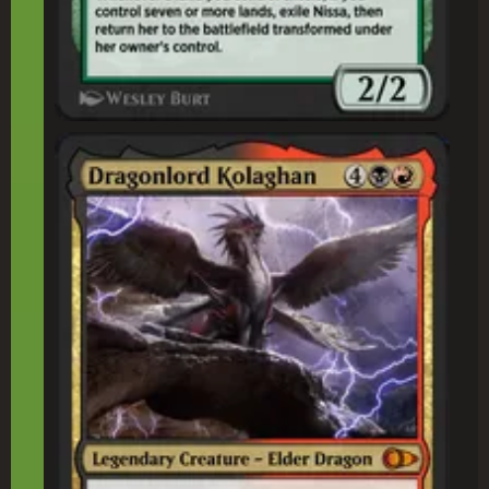
龍(りゅう)王(おう)コラガン