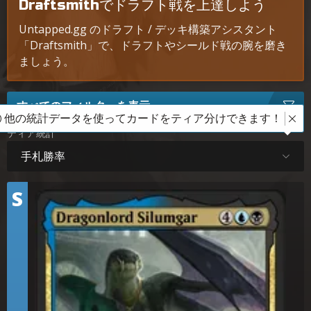
Draftsmithでドラフト戦を上達しよう
Untapped.gg のドラフト / デッキ構築アシスタント
「Draftsmith」で、ドラフトやシールド戦の腕を磨き
ましょう。
すべてのフィルターを表示
他の統計データを使ってカードをティア分けできます！
ティア統計
手札勝率
テ
S
ィ
龍(りゅう)王(おう)シルムガル
ア