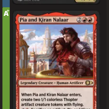
+
テ
A
ィ
ピア・ナラーとキラン・ナラー
ア