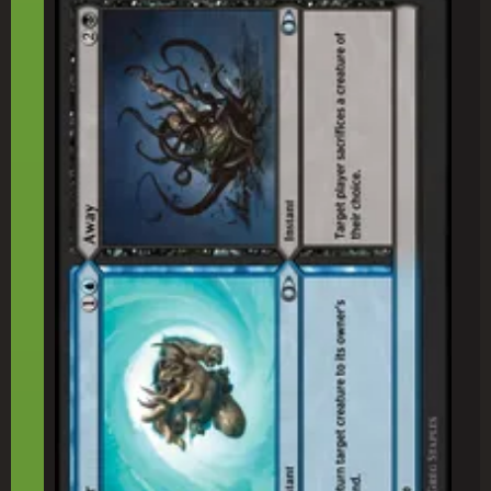
遠(えん)隔(かく) // 不(ふ)在(ざい)