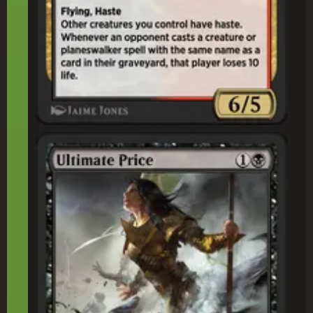
究(きゅう)極(きょく)の価(か)格(かく)