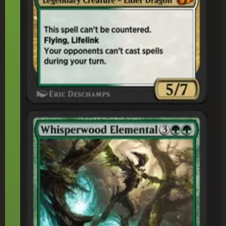
囁(ささや)きの森(もり)の精(せい)霊(れい)