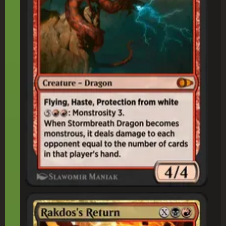
ラクドスの復(ふっ)活(かつ)