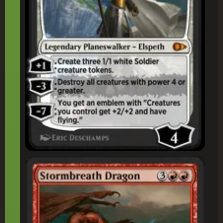
嵐(あらし)の息(い)吹(ぶき)のドラゴン