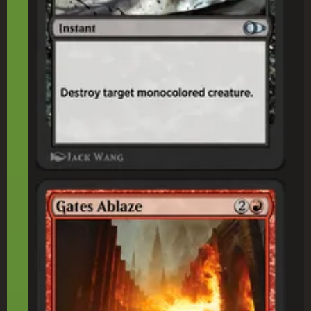
燃(も)え立(た)つ門(もん)