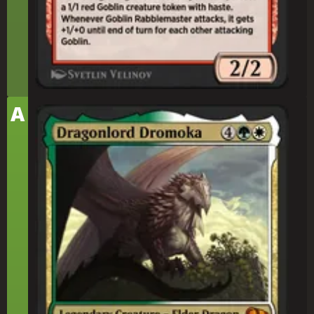
テ
A
ィ
龍(りゅう)王(おう)ドロモカ
ア