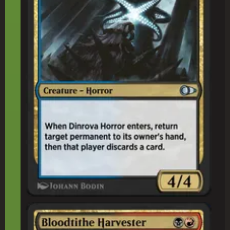
税(ぜい)血(けつ)の収(しゅう)穫(かく)者(しゃ)