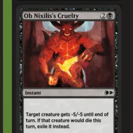
オブ・ニクシリスの残(ざん)虐(ぎゃく)