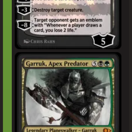
頂(ちょう)点(てん)捕(ほ)食(しょく)者(しゃ)、ガラク