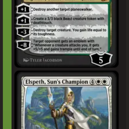
太(たい)陽(よう)の勇(ゆう)者(しゃ)、エルズペス