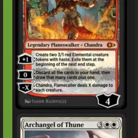
テューンの大(だい)天(てん)使(し)