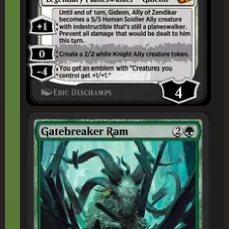
門(もん)破(やぶ)りの雄(お)羊(ひつじ)